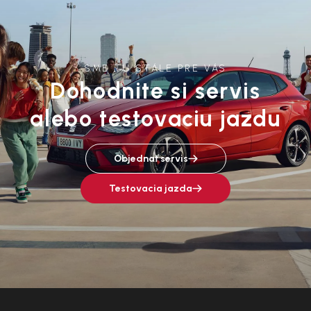
SME TU STÁLE PRE VÁS
Dohodnite si servis
alebo testovaciu jazdu
Objednať servis
Testovacia jazda