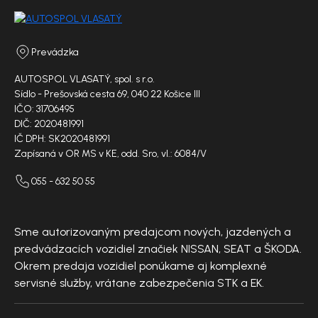
Prevádzka
AUTOSPOL VLASATÝ, spol. s r.o.
Sídlo - Prešovská cesta 69, 040 22 Košice III
IČO: 31706495
DIČ: 2020481991
IČ DPH: SK2020481991
Zapísaná v OR MS v KE, odd. Sro, vl.: 6084/V
055 - 632 50 55
Sme autorizovaným predajcom nových, jazdených a
predvádzacích vozidiel značiek NISSAN, SEAT a ŠKODA.
Okrem predaja vozidiel ponúkame aj komplexné
servisné služby, vrátane zabezpečenia STK a EK.