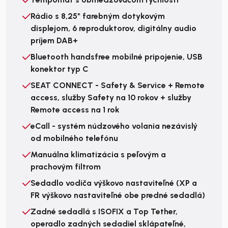
Rádio s 8,25" farebným dotykovým
displejom, 6 reproduktorov, digitálny audio
príjem DAB+
Bluetooth handsfree mobilné pripojenie, USB
konektor typ C
SEAT CONNECT - Safety & Service + Remote
access, služby Safety na 10 rokov + služby
Remote access na 1 rok
eCall - systém núdzového volania nezávislý
od mobilného telefónu
Manuálna klimatizácia s peľovým a
prachovým filtrom
Sedadlo vodiča výškovo nastaviteľné (XP a
FR výškovo nastaviteľné obe predné sedadlá)
Zadné sedadlá s ISOFIX a Top Tether,
operadlo zadných sedadiel sklápateľné,