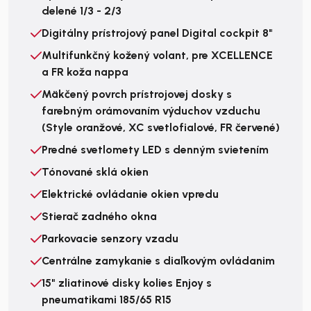
delené 1/3 - 2/3
Digitálny prístrojový panel Digital cockpit 8"
Multifunkčný kožený volant, pre XCELLENCE
a FR koža nappa
Mäkčený povrch prístrojovej dosky s
farebným orámovaním výduchov vzduchu
(Style oranžové, XC svetlofialové, FR červené)
Predné svetlomety LED s denným svietením
Tónované sklá okien
Elektrické ovládanie okien vpredu
Stierač zadného okna
Parkovacie senzory vzadu
Centrálne zamykanie s diaľkovým ovládanim
15" zliatinové disky kolies Enjoy s
pneumatikami 185/65 R15