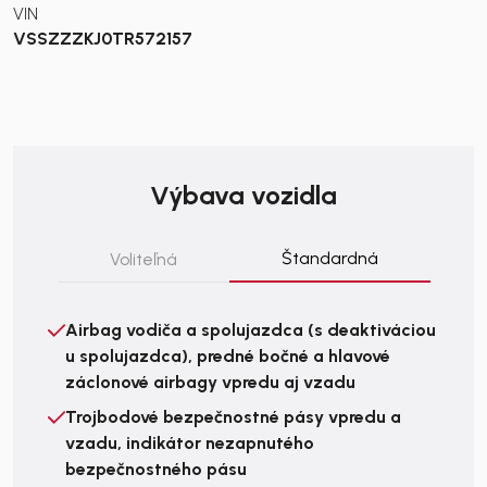
VIN
VSSZZZKJ0TR572157
Výbava vozidla
Štandardná
Voliteľná
Airbag vodiča a spolujazdca (s deaktiváciou
u spolujazdca), predné bočné a hlavové
záclonové airbagy vpredu aj vzadu
Trojbodové bezpečnostné pásy vpredu a
vzadu, indikátor nezapnutého
bezpečnostného pásu