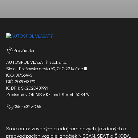
Prevádzka
AUTOSPOL VLASATÝ, spol. s r.o.
Sídlo - Prešovská cesta 69, 040 22 Košice III
IČO: 31706495
DIČ: 2020481991
IČ DPH: SK2020481991
Zapísaná v OR MS v KE, odd. Sro, vl.: 6084/V
055 - 632 50 55
Sme autorizovaným predajcom nových, jazdených a
predvádzacích vozidiel značiek NISSAN, SEAT a ŠKODA.